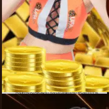
มากกว่าที่คิด
ติดต่อได้ทันที ไม่ต้องรอนาน
ไม่ปล่อยให้ค้างคาใจหรือต้องรีเฟรชหน้ารอคำตอบนาน
หลายชั่วโมง
ทีมงานเข้าใจระบบอย่างแท้จริง
ช่วยแนะนำทุกขั้นตอนแบบไม่ใช้คำเทคนิคให้สับสน เหมาะ
กับทั้งมือใหม่และผู้ที่ใช้งานเป็นประจำ
พูดคุยกับเจ้าหน้าที่จริง ไม่ใช่บอท
ทุกคำถามได้รับการตอบกลับจากเจ้าหน้าที่ที่เข้าใจการใช้
งานของ
ufac4
รองรับหลากหลายช่องทางการติดต่อ
ไม่ว่าจะผ่านแชตหน้าเว็บ ไลน์ หรือช่องทางอื่น เจ้าหน้าที่ก็
พร้อมให้ความช่วยเหลือเสมอ
ให้คำแนะนำได้มากกว่าแค่ปัญหาเทคนิค
ต้องการปรับรหัสผ่าน ขอข้อมูลเพิ่มเติม หรือแนะนำวิธี
การใช้งานใหม่ ๆ ทีมงานก็จัดให้ได้ครบ
เพราะระบบออนไลน์อาจไม่ได้สมบูรณ์แบบตลอดเวลา การมีเจ้า