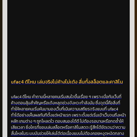
ufac4 ดีไหม เล่นจริงไม่ค้างไม่เด้ง ลื่นทั้งสล็อตและคาสิโน
ufac4 ดีไหม คำถามนี้หลายคนเริ่มสนใจขึ้นเรื่อย ๆ เพราะเบื่อกับเว็บที่
ค้างตอนลุ้นสำคัญหรือเด้งหลุดช่วงจังหวะกำลังมัน ซึ่งจุดนี้คือสิ่งที่
ทำให้หลายคนเริ่มหันมามองเว็บที่เน้นความเสถียรจริงแบบที่ ufac4
ทำได้อย่างเห็นผลทันทีตั้งแต่หน้าแรก เพราะตั้งแต่เริ่มเข้าเว็บจนถึงหน้า
หลัก เกมต่าง ๆ ถูกโหลดไว ตอบสนองได้ดี ไม่ต้องรอนานหรือกดซ้ำให้
เสียเวลา ยิ่งใครที่ชอบเล่นสล็อตหรือคาสิโนสดจะรู้สึกได้ชัดเจนว่าความ
ลื่นไหลในระบบมันช่วยให้เล่นได้ต่อเนื่องแบบไม่ต้องคอยหงุดหงิดกลาง