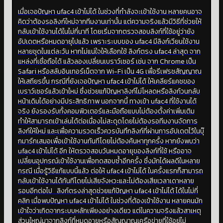
เมื่อเจอปัญหา ufac4 เข้าไม่ได้ ในช่วงที่กำลังจะเข้าใช้งาน หลายคนอาจ
คิดว่าต้องรอลิงก์ใหม่จากทีมงานเท่านั้น แต่ความจริงแล้วมีวิธีที่ช่วยให้
กลับเข้าใช้งานได้ในไม่กี่นาที โดยเริ่มจากตรวจสอบลิงก์ที่ใช้อยู่ว่ายัง
อัปเดตหรือหมดอายุไปแล้ว เพราะระบบของ ufac4 มีลิงก์เวียนใช้งาน
หลายชุดในแต่ละวัน หากไม่แน่ใจให้เลือกใช้ ลิงก์ตรง ufac4 ล่าสุด จาก
แหล่งที่เชื่อถือได้ แล้วลองเปลี่ยนเบราว์เซอร์ เช่น จาก Chrome เป็น
Safari หรือสลับอินเทอร์เน็ตจาก Wi-Fi เป็น 4G เพื่อรีเฟรชสัญญาณ
ให้เสถียรขึ้น กรณีที่ยังเจอปัญหา ufac4 เข้าไม่ได้ ให้เคลียร์แคชของ
เบราว์เซอร์แล้วเข้าใหม่ ซึ่งช่วยแก้ปัญหาลิงก์ไม่โหลดหรือลิงก์วนกลับ
หน้าเดิมได้อย่างมีประสิทธิภาพ นอกจากนี้ ทางเข้า ufac4 ที่ใช้งานได้
จริง ยังรองรับทั้งคอมพิวเตอร์และมือถือแบบไม่ต้องตั้งค่าเพิ่มเติม
ทำให้สามารถเข้าเล่นได้ต่อเนื่องไม่สะดุดโดยไม่ต้องรอทีมงานจัดการ
ลิงก์ให้ใหม่ และเพื่อความรวดเร็วควรบันทึกลิงก์ที่ผ่านการอัปเดตไว้ในบุ๊
กมาร์กเสมอเพื่อเข้าใช้งานทันทีโดยไม่ต้องค้นหาทุกครั้ง หากยังพบว่า
ufac4 เข้าไม่ได้ อีก ให้ตรวจสอบวันหมดอายุของลิงก์ที่ใช้ หรืออาจ
เปลี่ยนอุปกรณ์เข้าใช้งานเพื่อทดสอบซ้ำอีกครั้ง ซึ่งมักได้ผลดีในหลาย
กรณี เมื่อรู้วิธีแก้แบบนี้แล้ว ต่อให้ ufac4 เข้าไม่ได้ ในครั้งแรกก็สามารถ
กลับเข้าใช้งานได้ทันทีโดยไม่เสียจังหวะและไม่ต้องเสียเวลาเดาหลาย
รอบอีกต่อไป ลิงก์ตรงล่าสุดช่วยแก้ปัญหา ufac4 เข้าไม่ได้ ได้ในไม่กี่
คลิก เมื่อพบปัญหา ufac4 เข้าไม่ได้ ในช่วงที่ต้องเข้าใช้งาน หลายคนมัก
เข้าใจว่าเกิดจากระบบหลักเพียงอย่างเดียว แต่ในความจริงแล้วสาเหตุ
ส่วนใหญ่มาจากลิงก์ที่หมดอายุหรือสัญญาณเครือข่ายที่ใช้อยู่ไม่