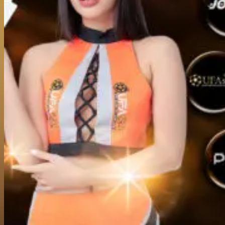
ไม่ว่าจะเวลาไหน
ufac4 ติดต่อเจ้าหน้าที่
ได้ตลอด 24 ชั่วโมง
ทีมงานมากประสบการณ์พร้อมให้บริการด้วยความใส่ใจ ตอบทุก
คำถามไว ไม่ปล่อยให้รอนาน การเข้าถึงเจ้าหน้าที่ทำได้ง่าย ทั้ง
ผ่านหน้าเว็บไซต์และช่องทางแชทบนมือถือ โดยไม่ต้องกรอก
ข้อมูลซ้ำซ้อนหรือรอขั้นตอนยุ่งยาก ทุกยูสเซอร์จะได้รับการ
ดูแลอย่างมืออาชีพ ไม่ว่าจะเป็นผู้เล่นใหม่หรือสมาชิกเดิม การให้
คำแนะนำเน้นความเข้าใจจริง ตรงจุด และตรวจสอบได้ ทีมงาน
ของ
ufac4
ไม่ใช้คำตอบสำเร็จรูป แต่จะตอบตามปัญหาที่พบ
จริง เพื่อให้คุณได้รับคำแนะนำที่ตรงและใช้งานได้ทันที การ
บริการของเรายังเน้นความต่อเนื่อง ไม่ว่าจะเป็นช่วงเวลาดึกหรือ
วันหยุดก็สามารถแชทหาเจ้าหน้าที่ได้ตลอดเวลา ไม่ต้องเสีย
เวลารอคิว ด้วยความพร้อมของระบบและบุคลากรที่เตรียมไว้
เพื่อดูแลลูกค้าทุกคนอย่างครบถ้วน การติดต่อเจ้าหน้าที่ไม่ใช่
เรื่องยุ่งยากอีกต่อไป เพราะเราออกแบบให้เข้าถึงง่ายและใช้งาน
สะดวกที่สุด
ufac4 ติดต่อ เจ้าหน้าที่
ได้เมื่อคุณต้องการ ไม่ว่า
จะสอบถามข้อมูลทั่วไป ปัญหาเกี่ยวกับบัญชี หรือขั้นตอนการใช้
งานต่าง ๆ เราพร้อมช่วยเหลือและให้คำแนะนำในทุกจุดที่คุณ