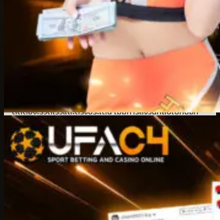
ของทีมงาน
ufac4
ทำให้ผู้ใช้งานหลายคนไว้วางใจและกลับมาใช้
บริการซ้ำ เราให้ความสำคัญกับความรวดเร็วและความถูกต้อง
ของข้อมูล เพื่อให้คุณรู้สึกสะดวกทุกครั้งที่ติดต่อ ไม่ต้องเสีย
เวลาเดาระบบ หรือรอฟังข้อความซ้ำซากแบบอัตโนมัติ ทุกคำ
พูดผ่านการตอบจากเจ้าหน้าที่โดยตรง และมีการพูดคุยที่เป็น
มิตร พร้อมแนะนำทุกอย่างที่เกี่ยวกับการใช้งานเว็บไซต์อย่าง
ครบถ้วน
ufac4
ตั้งใจให้ทุกการติดต่อเป็นเรื่องง่ายและสบายใจ
ที่สุด เหมือนมีผู้ช่วยส่วนตัวที่พร้อมตอบทันทีทุกครั้งที่คุณ
ต้องการ ไม่ว่าจะเป็นช่วงเวลาไหน คุณสามารถมั่นใจได้ว่าการ
ติดต่อจะรวดเร็วและตรงประเด็น ไม่มีการส่งวนกลับไปที่บอท
หรือข้อความอัตโนมัติ ทีมงานของเราพร้อมดูแลผู้ใช้งานทุกคน
อย่างเท่าเทียม ให้คุณเข้าถึงบริการได้แบบไม่สะดุด พร้อมตอบ
คำถามอย่างมืออาชีพและตรงไปตรงมา แค่แอดไลน์
ufac4
ทุก
อย่างก็ง่ายขึ้นทันที ไม่ต้องลองผิดลองถูกเอง
ติดต่อเจ้าหน้าที่ ufac4 วันนี้เพื่อรับโปร
ลับเฉพาะในแชท แจกจริงทั้งยูสใหม่และ