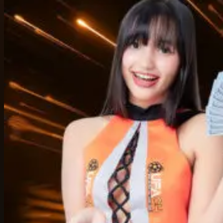
หน้าที่ที่พร้อมดูแลจึงเป็นสิ่งที่ช่วยให้คุณเล่นได้อย่างมั่นใจยิ่ง
ขึ้น
ufac4
ให้คุณติดต่อได้ทุกเวลา ไม่ว่าจะกลางวันหรือดึกแค่
ไหน หมดปัญหานั่งหาวิธีแก้เอง หรือโพสต์ถามในกลุ่มให้เสีย
เวลา
แอดไลน์ ufac4 พูดคุยกับทีมงานตัวจริง
ทันที ไม่ง้อระบบอัตโนมัติ
ufac4
ติดต่อเจ้าหน้าที่
ไม่ต้องรอนาน แค่แอดไลน์ก็มี ทีมงาน
ตัวจริง คอยดูแลทุกเรื่องที่คุณสงสัย พูดคุยง่าย ไม่ต้องง้อระบบ
ตอบอัตโนมัติ เพียงคุณทักเข้ามา จะมีเจ้าหน้าที่พร้อมให้คำ
แนะนำทันที ไม่ว่าจะสอบถามข้อมูลทั่วไป วิธีใช้งานระบบ แจ้ง
ปัญหา ฝากหรือถอน ทุกขั้นตอนมีคนช่วยเหลืออย่างใกล้ชิด
การสื่อสารเป็นไปอย่างสุภาพ เข้าใจง่าย ไม่พูดเป็นหุ่นยนต์ คุณ
จึงมั่นใจได้ว่า ทุกคำถามของคุณจะได้รับคำตอบจากคนจริงที่มี
ความรู้และพร้อมช่วยเหลืออย่างเต็มที่ ความใส่ใจในรายละเอียด