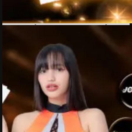
เปิดโอกาสให้สอบถามรายละเอียดต่างๆ ได้อย่างครบถ้วน จึง
เป็นทางเลือกที่สมาชิกหลายคนไว้วางใจ ดังนั้นหากคุณต้องการ
ความพิเศษที่ไม่ซ้ำใคร แนะนำให้ลองติดต่อเจ้าหน้าที่
ufac4
ด้วยตัวเองวันนี้ โปรจำนวนจำกัด รีบทักก่อนหมดสิทธิ์
ufac4 ติดต่อเจ้าหน้าที่
ได้ทุกช่วงเวลา ไม่ว่าคุณจะใช้งานดึก
แค่ไหนก็มีทีมงานตัวจริงคอยดูแลอย่างต่อเนื่อง พร้อมตอบ
คำถามและให้คำแนะนำในทุกเรื่องที่เกี่ยวกับระบบ ไม่ต้องเสีย
เวลารอข้อความอัตโนมัติหรือต้องไล่หาวิธีแก้ไขด้วยตัวเอง
เพราะทีมงานของเราถูกฝึกมาให้ช่วยเหลือผู้ใช้งานอย่างมือ
อาชีพ เข้าใจปัญหาและให้คำแนะนำที่ตรงจุดจริง ไม่พูดซ้ำวน ไม่
ใช้คำเทคนิคให้สับสน เหมาะกับทั้งผู้เล่นหน้าใหม่และผู้ที่ใช้งาน
ประจำ ทุกคำถามจะได้รับคำตอบที่เข้าใจง่าย และใช้งานได้ทันที
ไม่ว่าจะเป็นเรื่องเข้าสู่ระบบ ฝาก ถอน ลืมรหัส หรือต้องการปรับ
ข้อมูลบัญชี เจ้าหน้าที่จะช่วยดูแลตลอดกระบวนการ นอกจากนี้
คุณยังสามารถคลิก
ufac4 ติดต่อเจ้าหน้าที่
ผ่านหน้าเว็บหรือ
แชทบนมือถือ ได้โดยไม่ต้องกรอกข้อมูลหลายขั้นตอน เรา