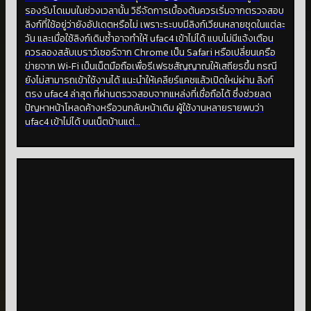
รองรับโดเมนในช่วงเวลานั้น วิธีจัดการเบื้องต้นควรเริ่มจากตรวจสอบ
ลิงก์ที่ใช้อยู่ว่ายังอัปเดตหรือไม่ เพราะระบบมีลิงก์เวียนหลายชุดในแต่ละ
วัน และเมื่อใช้ลิงก์เดิมซ้ำอาจทำให้ ufac4 เข้าไม่ได้ แบบไม่มีแจ้งเตือน
ควรลองสลับเบราว์เซอร์จาก Chrome เป็น Safari หรือเปลี่ยนเครือ
ข่ายจาก Wi‑Fi เป็นเน็ตมือถือเพื่อรีเฟรชสัญญาณให้เสถียรขึ้น กรณี
ยังไม่สามารถเข้าใช้งานได้ แนะนำให้เคลียร์แคชแล้วเปิดใหม่ผ่าน ลิงก์
ตรง ufac4 ล่าสุด ที่ผ่านตรวจสอบจากแหล่งที่เชื่อถือได้ ซึ่งช่วยลด
ปัญหาหน้าโหลดค้างหรือวนกลับหน้าเดิม ผู้ใช้งานหลายรายพบว่า
ufac4 เข้าไม่ได้ บนเน็ตบ้านแต่…