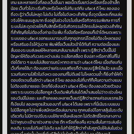
เกม และหลายครั้งที่ลองเว็บอื่นมา พอเน็ตเริ่มแกว่งหรือเครื่องช้าเล็ก
น้อย เว็บทั่วไปจะเริ่มค้างหรือโหลดไม่ทัน แต่กับ ufac4 ดี ไหม ลองเอง
ถึงจะรู้ว่าเว็บไม่หลุด ไม่เด้ง ไม่ดื้อในจังหวะสำคัญ ซึ่งจุดนี้แหละที่คนเล่น
จริงให้คะแนนสูงมาก ยิ่งอยู่ในช่วงโปรโมชั่นหรือกิจกรรมพิเศษ การที่
ระบบไม่สะดุดช่วยให้เก็บสิทธิ์หรือรับกิจกรรมได้ครบไม่หลุดช่วงสำคัญ
ที่สำคัญคือไม่ต้องตั้งค่าอะไรเพิ่ม ทั้งมือถือหรือคอมก็เข้าได้หมดเพราะ
ระบบของ ufac4 ออกแบบมารองรับทุกอุปกรณ์โดยไม่ต้องโหลดแอป
หรือเสริมอะไรให้วุ่นวาย พิมพ์ชื่อเว็บแล้วเข้าได้ทันที ความต่อเนื่องและ
ลื่นของระบบส่งผลให้หลายคนกลับมาเล่นซ้ำ เพราะรู้สึกว่าเว็บนี้ไม่มี
ปัญหาให้ต้องกังวลระหว่างเล่น จะเลือกสล็อต ยิงปลา หรือคาสิโนก็ไป
ต่อได้ยาว ๆ แบบไม่เสียอารมณ์ หากจะถามว่า ufac4 ดีไหม เมื่อเทียบกับ
เว็บที่เคยใช้มา ต้องบอกว่าแค่ระบบเสถียรก็ต่างแบบรู้สึกได้แล้ว และเมื่อ
รวมกับความใส่ใจในจังหวะของเกมที่ไม่ดีเลย์ ไม่โหลดวนซ้ำ ก็ยิ่งทำให้คำ
ตอบชัดเจนขึ้นอีกว่า ufac4 ดี ไหม ลองเองไม่กี่นาทีก็เห็นความต่างแบบ
ไม่ต้องอธิบายเยอะ ใครที่ยังลังเลว่า ufac4 ดีไหม ต้องลองด้วยตัวเอง
เพราะระบบตรงไม่ล็อกยูส เว็บเดิมพันที่เล่นได้สม่ำเสมอไม่ว่าจะช่วงไหน
ของวันมีไม่เยอะ และถ้าเคยลองหลายเว็บแต่รู้สึกว่าแตกแค่รอบแรกแล้ว
ก็เงียบไป ลองหยุดแล้วมองมาที่ ufac4 ได้เลย เพราะที่นี่เน้นระบบแบบ
ไม่มีล็อกยูส ไม่ว่าเพิ่งสมัครหรือเล่นมานาน ทุกคนยังมีโอกาสลุ้นในระดับ
เดียวกัน ไม่มีการปรับระบบให้ยากขึ้นหลังแตก ไม่ตัดสิทธิ์ใครกลางทาง
ไม่ว่าคุณจะเข้ามาช่วงสาย บ่าย ดึก หรือเที่ยงคืน ความลื่นในการเล่นยัง
คงเดิม ระบบไม่ดีเลย์ ไม่เด้ง และไม่ทำให้รู้สึกว่ากำลังถูกบีบให้เล่นในช่วง