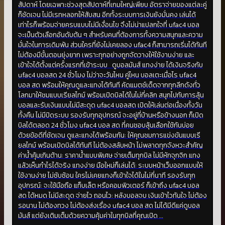
สัปดาห์ โดยเฉพาะช่วงสุดสัปดาห์ที่เกมใหญ่เพียบ อัตราจ่ายของแต่ละคู่
ก็ชัดเจน ไม่มีเรทหลอกให้สับสน อีกทั้งระบบการเงินยังมั่นคง เล่นได้
เท่าไรก็พร้อมจ่ายครบแบบไม่มีเงื่อนไข จึงไม่น่าแปลกใจที่ ufac4 บอล
จะเป็นตัวเลือกอันดับต้น ๆ สำหรับคนที่ต้องการทั้งความสนุกและความ
มั่นใจในการเดิมพัน ส่วนใครที่ยังไม่เคยลอง ufac4 ก็สามารถเริ่มได้ทันที
ไม่ต้องมีขั้นตอนยุ่งยาก เพราะทุกอย่างถูกจัดวางให้ใช้งานง่าย และ
เข้าใจได้ตั้งแต่ครั้งแรกที่เข้าระบบ ดูบอลมันส์ แทงง่าย ได้เงินจริงกับ
ufac4 บอลสด 24 ชั่วโมง ไม่ว่าจะวันไหน คู่ไหน บอลเตะเมื่อไร ufac4
บอล สด พร้อมให้คุณดูและแทงได้ทันที คัดแมตช์เด็ดจากทุกลีกดังทั่ว
โลกมาให้ชมแบบเรียลไทม์ พร้อมเปิดบิลได้ในไม่กี่คลิก สนุกไปกับการลุ้น
บอลและรับเงินแบบไม่มีสะดุด ufac4 บอลสด เปิดให้เล่นต่อเนื่องทั้งวัน
ทั้งคืน ไม่มีปิดระบบ รองรับทุกอุปกรณ์ จะอยู่ที่บ้านหรือข้างนอก ก็เปิด
บิลได้ตลอด 24 ชั่วโมง ufac4 บอล สด ที่คนชอบลุ้นเลือกใช้กันบ่อย
ด้วยข้อดีที่ชัดเจน ดูและแทงได้พร้อมกัน: ให้คุณชมการแข่งขันแบบเรี
ยลไทม์ พร้อมเปิดบิลได้ทันที ไม่ต้องสลับหน้า ไม่พลาดทุกจังหวะสำคัญ
ค่าน้ำคุ้มเกินต้าน: ราคาน้ำแบบพิเศษ จ่ายเต็มทุกบิล ไม่มีหักจุกจิก แทง
แล้วเห็นกำไรได้จริง แทงง่าย มือใหม่ก็เล่นได้: ระบบหน้าเว็บออกแบบให้
ใช้งานง่าย ไม่ซับซ้อน ใครไม่เคยแทงก็เข้าใจได้ในไม่กี่นาที รองรับทุก
อุปกรณ์: จะใช้มือถือ แท็บเล็ต หรือคอมพิวเตอร์ ก็เข้าถึง ufac4 บอล
สด ได้หมด ไม่มีสะดุด จ่ายไว ถอนไว: หลังบอลจบ เงินเข้าไวทันใจ ไม่ต้อง
รอนาน ไม่ต้องทวง ไม่ต้องส่งเรื่อง ufac4 บอล สด ไม่ได้มีดีแค่ดูบอล
มันส์ แต่ยังเติมเต็มด้วยความคุ้มค่าในทุกบิลที่คุณเปิด …