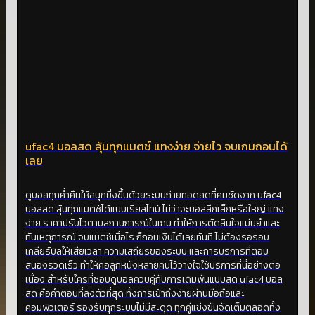
ufac4 บอลสด ลุ้นทุกแมตช์ แทงง่าย จ่ายไว จบเกมถอนได้
เลย
ดูบอลทุกค่ำคืนให้สนุกยิ่งขึ้นด้วยระบบถ่ายทอดสดที่คมชัดจาก ufac4
บอลสด ลุ้นทุกแมตช์ได้แบบเรียลไทม์ ไม่ว่าจะบอลลีกเล็กหรือใหญ่ แทง
ง่าย ราคาปรับไวตามสถานการณ์ในเกม ทำให้การตัดสินใจแม่นยำและ
ทันเหตุการณ์ จบแมตช์เมื่อไร ก็ถอนเงินได้เลยทันที ไม่ต้องรอรอบ
เคลียร์บิลให้เสียเวลา ความเสถียรของระบบ และการบริการที่ตอบ
สนองรวดเร็ว ทำให้คอลูกหนังหลายคนไว้วางใจใช้บริการที่นี่อย่างต่อ
เนื่อง สำหรับใครที่ชอบดูบอลควบคู่กับการเดิมพันแบบสด ufac4 บอล
สด คือคำตอบที่ลงตัวที่สุด ทั้งการเข้าถึงง่ายผ่านมือถือและ
คอมพิวเตอร์ รองรับทุกระบบไม่มีสะดุด ทุกคู่แข่งขันจัดเต็มตลอดทั้ง