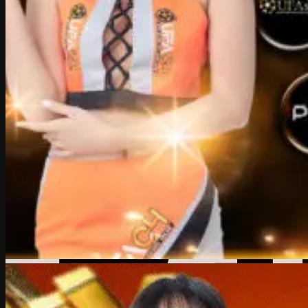
ออกแบบระบบให้เข้าถึงง่าย ตอบสนองเร็ว ไม่ปล่อยให้ต้องรอ
นาน และที่สำคัญที่สุดคือ ทุกครั้งที่คุณทักเข้ามา จะได้รับคำ
ตอบจากเจ้าหน้าที่จริงที่เข้าใจระบบอย่างลึกซึ้ง ไม่ใช่แค่การแจ้ง
ปัญหาเท่านั้น แต่คุณยังสามารถ ขอรับโปรลับเฉพาะในแชท ได้
ด้วย เงื่อนไขไม่ซับซ้อน แจกจริงทั้งยูสใหม่และยูสเก่า แบบไม่
ต้องรอโปรหน้าเว็บหรือเสียเวลาลุ้น ทีมงานพร้อมให้ข้อมูลอย่าง
ครบถ้วน ตรงไปตรงมา ไม่ปิดบังรายละเอียด เพื่อให้คุณมั่นใจใน
ทุกขั้นตอนที่ใช้งาน
ufac4
พร้อมให้บริการด้วยความใส่ใจและ
ความถูกต้อง เพื่อให้ผู้ใช้งานทุกคนได้รับประโยชน์สูงสุดจาก
การติดต่อทุกครั้ง