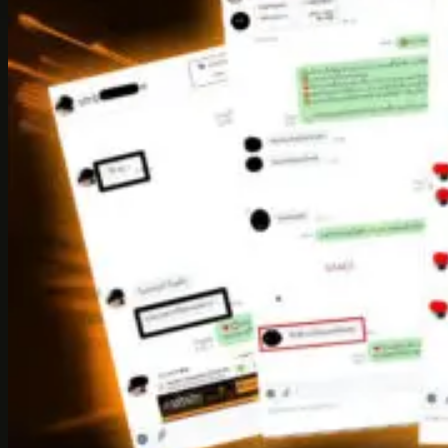
ยูสเก่า
หากคุณเป็นหนึ่งในผู้ที่กำลังใช้งาน
ufac4
หรือเพิ่งสนใจเข้า
ร่วมครั้งแรก อย่าพลาดสิทธิพิเศษที่ไม่เปิดเผยบนหน้าเว็บไซต์
เพราะตอนนี้มี โปรลับเฉพาะในแชท ที่แจกให้ทั้ง ยูสเก่าและยูส
ใหม่ เพียงแค่คลิก
ufac4 ติดต่อ เจ้าหน้าที่
โดยตรงผ่านช่อง
ทางแชท ก็สามารถรับข้อเสนอสุดคุ้มที่หลายคนยังไม่รู้ โปร
เหล่านี้จัดมาเพื่อมอบความพิเศษแบบส่วนตัว เงื่อนไขไม่ซับซ้อน
และเข้าใจง่าย เน้นให้สมาชิกเข้าถึงสิทธิประโยชน์ได้จริงโดยไม่
ต้องทำขั้นตอนยุ่งยาก ทุกโปรที่แจกผ่านแชทได้รับการคัดเลือก
มาแล้วว่าคุ้มค่า และมักจะหมดสิทธิ์อย่างรวดเร็วภายในเวลาอัน
สั้น ดังนั้นหากไม่อยากพลาดข้อเสนอที่เหนือกว่า อย่ารอช้า แค่
ทักหาเจ้าหน้าที่ ก็สามารถรับ โบนัสลับจาก
ufac4
ได้ทันที ข้อ
เสนอนี้เหมาะกับผู้ที่ต้องการความคุ้มค่าแบบไม่ต้องรอโปรโมชัน
หน้าเว็บ ที่สำคัญ การทักแชทกับเจ้าหน้าที่จะทำให้คุณได้รับคำ
แนะนำตรงจุด และช่วยให้เลือกโปรได้เหมาะกับสไตล์การเล่น
ของคุณที่สุด ช่วยประหยัดเวลาในการค้นหา และมั่นใจได้ใน
ความปลอดภัยทุกขั้นตอน การสื่อสารผ่านเจ้าหน้าที่โดยตรงยัง