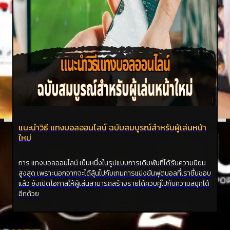
แนะนำวิธี แทงบอลออนไลน์ ฉบับสมบูรณ์สำหรับผู้เล่นหน้า
ใหม่
การ แทงบอลออนไลน์ เป็นหนึ่งในรูปแบบการเดิมพันที่ได้รับความนิยม
สูงสุด เพราะนอกจากจะได้ลุ้นไปกับเกมการแข่งขันฟุตบอลที่เราชื่นชอบ
แล้ว ยังเปิดโอกาสให้ผู้เล่นสามารถสร้างรายได้ควบคู่ไปกับความสนุกได้
อีกด้วย